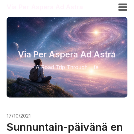
Via Per Aspera Ad Astra
Via Per Aspera Ad Astra
A Road Trip Through Life
17/10/2021
Sunnuntain-päivänä en