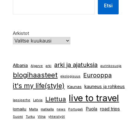
Etsi
Arkistot
arki ja ajatuksia
Albania
Algarve
arki
aurinkosuoja
blogihaasteet
Eurooppa
ekologisuus
it's my life(style)
kauneus ja rohkeus
Kaunas
live to travel
Liettua
lapsiperhe
Latvia
Puola
road trips
lomailu
Malta
matkalla
news
Portugali
Suomi
Turku
Vilna
yhteistyöt