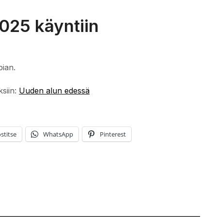
025 käyntiin
pian.
ksiin:
Uuden alun edessä
stitse
WhatsApp
Pinterest