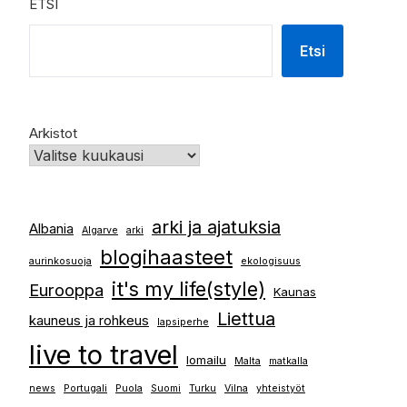
ETSI
Etsi
Arkistot
arki ja ajatuksia
Albania
Algarve
arki
blogihaasteet
aurinkosuoja
ekologisuus
it's my life(style)
Eurooppa
Kaunas
Liettua
kauneus ja rohkeus
lapsiperhe
live to travel
lomailu
Malta
matkalla
news
Portugali
Puola
Suomi
Turku
Vilna
yhteistyöt