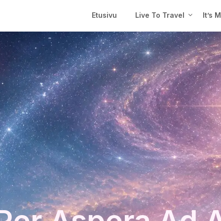
Etusivu
Live To Travel
It’s 
Per Aspera Ad 