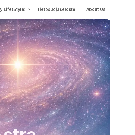
My Life(Style)
Tietosuojaseloste
About Us
Astra