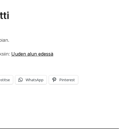
ti
pian.
ksiin:
Uuden alun edessä
stitse
WhatsApp
Pinterest