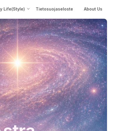
My Life(Style)
Tietosuojaseloste
About Us
Astra