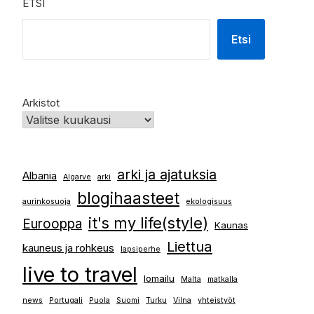
ETSI
Etsi
Arkistot
arki ja ajatuksia
Albania
Algarve
arki
blogihaasteet
aurinkosuoja
ekologisuus
it's my life(style)
Eurooppa
Kaunas
Liettua
kauneus ja rohkeus
lapsiperhe
live to travel
lomailu
Malta
matkalla
news
Portugali
Puola
Suomi
Turku
Vilna
yhteistyöt