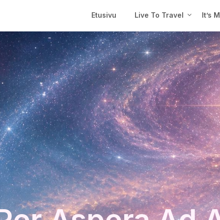
Etusivu
Live To Travel
It’s 
Per Aspera Ad 