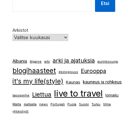
Etsi
Arkistot
arki ja ajatuksia
Albania
Algarve
arki
aurinkosuoja
blogihaasteet
Eurooppa
ekologisuus
it's my life(style)
kauneus ja rohkeus
Kaunas
live to travel
Liettua
lomailu
lapsiperhe
Malta
matkalla
news
Portugali
Puola
Suomi
Turku
Vilna
yhteistyöt