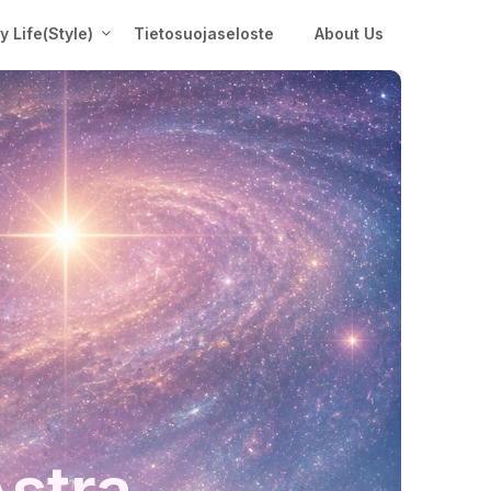
My Life(Style)
Tietosuojaseloste
About Us
Astra