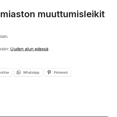
jmiaston muuttumisleikit
pian.
ksiin:
Uuden alun edessä
stitse
WhatsApp
Pinterest