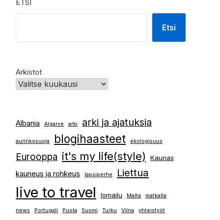
ETSI
Etsi
Arkistot
arki ja ajatuksia
Albania
Algarve
arki
blogihaasteet
aurinkosuoja
ekologisuus
it's my life(style)
Eurooppa
Kaunas
Liettua
kauneus ja rohkeus
lapsiperhe
live to travel
lomailu
Malta
matkalla
news
Portugali
Puola
Suomi
Turku
Vilna
yhteistyöt