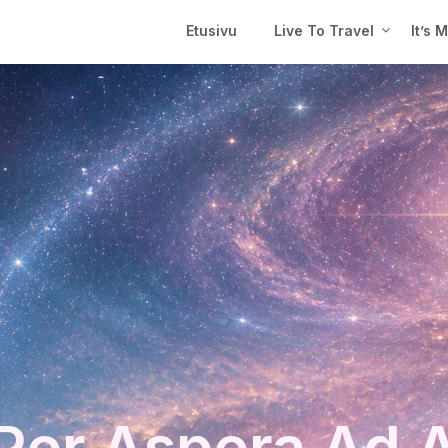
Etusivu
Live To Travel
It’s 
Per Aspera Ad 