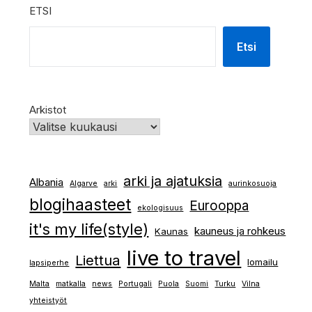
ETSI
Etsi
Arkistot
arki ja ajatuksia
Albania
Algarve
arki
aurinkosuoja
blogihaasteet
Eurooppa
ekologisuus
it's my life(style)
kauneus ja rohkeus
Kaunas
live to travel
Liettua
lomailu
lapsiperhe
Malta
matkalla
news
Portugali
Puola
Suomi
Turku
Vilna
yhteistyöt