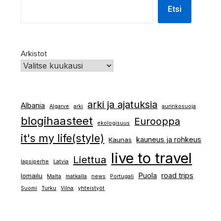
Etsi
Arkistot
arki ja ajatuksia
Albania
Algarve
arki
aurinkosuoja
blogihaasteet
Eurooppa
ekologisuus
it's my life(style)
kauneus ja rohkeus
Kaunas
live to travel
Liettua
lapsiperhe
Latvia
Puola
road trips
lomailu
Malta
matkalla
news
Portugali
Suomi
Turku
Vilna
yhteistyöt