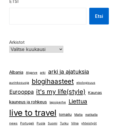
ETSI
Etsi
Arkistot
arki ja ajatuksia
Albania
Algarve
arki
blogihaasteet
aurinkosuoja
ekologisuus
it's my life(style)
Eurooppa
Kaunas
Liettua
kauneus ja rohkeus
lapsiperhe
live to travel
lomailu
Malta
matkalla
news
Portugali
Puola
Suomi
Turku
Vilna
yhteistyöt