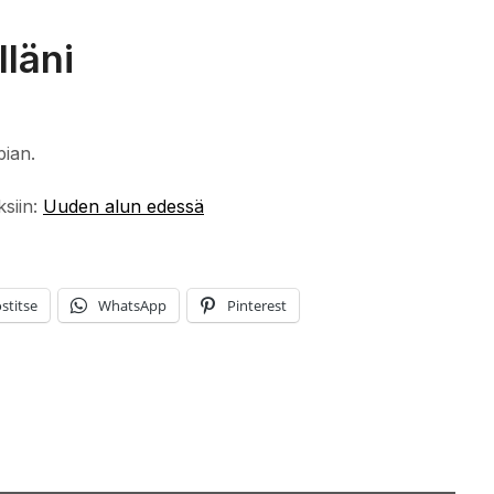
lläni
pian.
ksiin:
Uuden alun edessä
stitse
WhatsApp
Pinterest