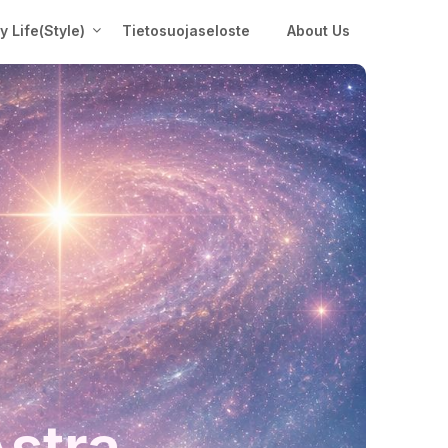
My Life(Style)
Tietosuojaseloste
About Us
Astra