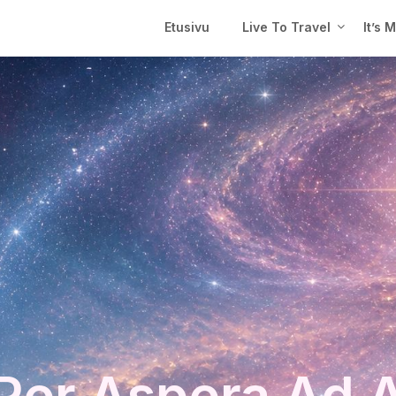
Etusivu
Live To Travel
It’s 
Per Aspera Ad 