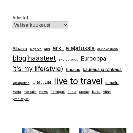
Arkistot
arki ja ajatuksia
Albania
Algarve
arki
aurinkosuoja
blogihaasteet
Eurooppa
ekologisuus
it's my life(style)
kauneus ja rohkeus
Kaunas
live to travel
Liettua
lomailu
lapsiperhe
Malta
matkalla
news
Portugali
Puola
Suomi
Turku
Vilna
yhteistyöt