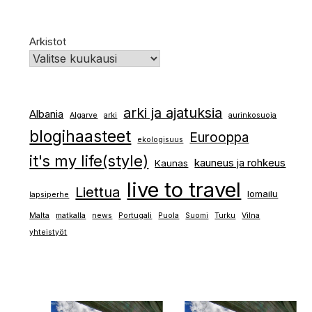
Arkistot
arki ja ajatuksia
Albania
Algarve
arki
aurinkosuoja
blogihaasteet
Eurooppa
ekologisuus
it's my life(style)
kauneus ja rohkeus
Kaunas
live to travel
Liettua
lomailu
lapsiperhe
Malta
matkalla
news
Portugali
Puola
Suomi
Turku
Vilna
yhteistyöt