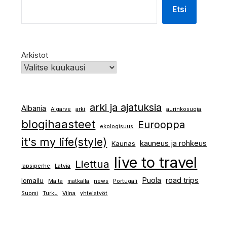
Etsi
Arkistot
arki ja ajatuksia
Albania
Algarve
arki
aurinkosuoja
blogihaasteet
Eurooppa
ekologisuus
it's my life(style)
kauneus ja rohkeus
Kaunas
live to travel
Liettua
lapsiperhe
Latvia
Puola
road trips
lomailu
Malta
matkalla
news
Portugali
Suomi
Turku
Vilna
yhteistyöt