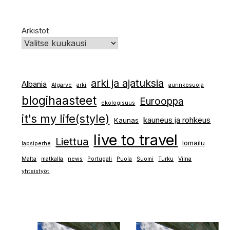
Arkistot
arki ja ajatuksia
Albania
Algarve
arki
aurinkosuoja
blogihaasteet
Eurooppa
ekologisuus
it's my life(style)
kauneus ja rohkeus
Kaunas
live to travel
Liettua
lomailu
lapsiperhe
Malta
matkalla
news
Portugali
Puola
Suomi
Turku
Vilna
yhteistyöt