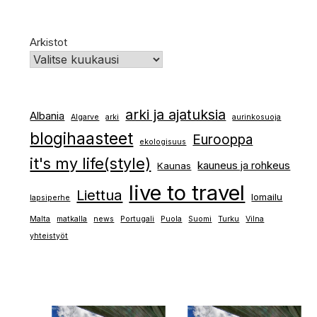
Arkistot
arki ja ajatuksia
Albania
Algarve
arki
aurinkosuoja
blogihaasteet
Eurooppa
ekologisuus
it's my life(style)
kauneus ja rohkeus
Kaunas
live to travel
Liettua
lomailu
lapsiperhe
Malta
matkalla
news
Portugali
Puola
Suomi
Turku
Vilna
yhteistyöt