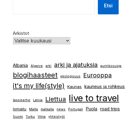
Etsi
Arkistot
arki ja ajatuksia
Albania
Algarve
arki
aurinkosuoja
blogihaasteet
Eurooppa
ekologisuus
it's my life(style)
kauneus ja rohkeus
Kaunas
live to travel
Liettua
lapsiperhe
Latvia
Puola
road trips
lomailu
Malta
matkalla
news
Portugali
Suomi
Turku
Vilna
yhteistyöt