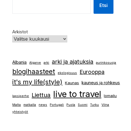
Etsi
Arkistot
arki ja ajatuksia
Albania
Algarve
arki
aurinkosuoja
blogihaasteet
Eurooppa
ekologisuus
it's my life(style)
kauneus ja rohkeus
Kaunas
live to travel
Liettua
lomailu
lapsiperhe
Malta
matkalla
news
Portugali
Puola
Suomi
Turku
Vilna
yhteistyöt