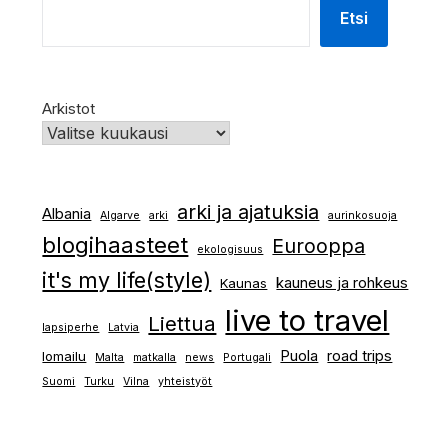
Etsi
Arkistot
arki ja ajatuksia
Albania
Algarve
arki
aurinkosuoja
blogihaasteet
Eurooppa
ekologisuus
it's my life(style)
kauneus ja rohkeus
Kaunas
live to travel
Liettua
lapsiperhe
Latvia
Puola
road trips
lomailu
Malta
matkalla
news
Portugali
Suomi
Turku
Vilna
yhteistyöt