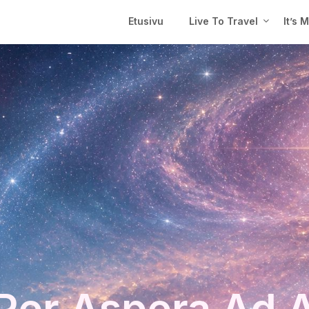
Etusivu
Live To Travel
It’s 
Per Aspera Ad 