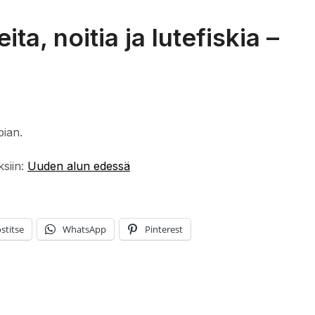
ta, noitia ja lutefiskia –
pian.
ksiin:
Uuden alun edessä
stitse
WhatsApp
Pinterest