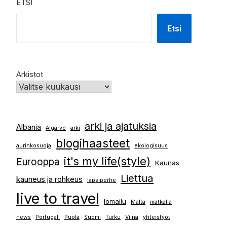
ETSI
Etsi
Arkistot
arki ja ajatuksia
Albania
Algarve
arki
blogihaasteet
aurinkosuoja
ekologisuus
it's my life(style)
Eurooppa
Kaunas
Liettua
kauneus ja rohkeus
lapsiperhe
live to travel
lomailu
Malta
matkalla
news
Portugali
Puola
Suomi
Turku
Vilna
yhteistyöt