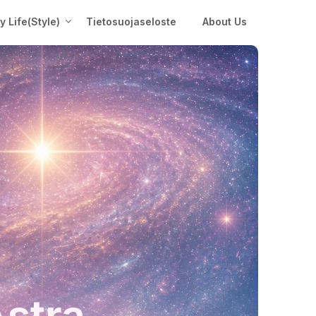
My Life(Style)
Tietosuojaseloste
About Us
Astra