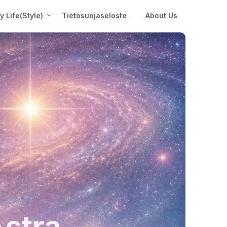
My Life(Style)
Tietosuojaseloste
About Us
Astra