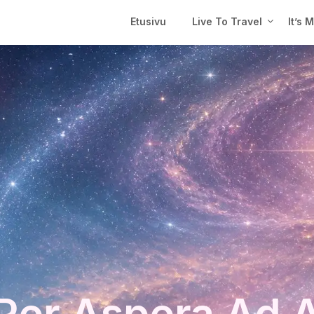
Etusivu
Live To Travel
It’s 
Per Aspera Ad 