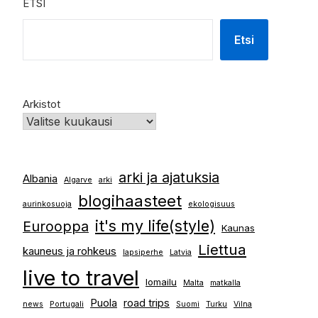
ETSI
Etsi
Arkistot
arki ja ajatuksia
Albania
Algarve
arki
blogihaasteet
aurinkosuoja
ekologisuus
it's my life(style)
Eurooppa
Kaunas
Liettua
kauneus ja rohkeus
lapsiperhe
Latvia
live to travel
lomailu
Malta
matkalla
Puola
road trips
news
Portugali
Suomi
Turku
Vilna