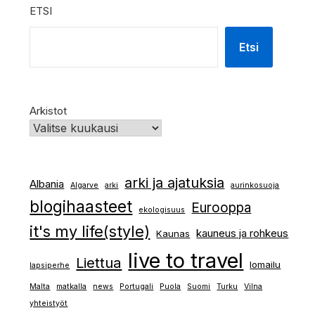
ETSI
Etsi
Arkistot
arki ja ajatuksia
Albania
Algarve
arki
aurinkosuoja
blogihaasteet
Eurooppa
ekologisuus
it's my life(style)
kauneus ja rohkeus
Kaunas
live to travel
Liettua
lomailu
lapsiperhe
Malta
matkalla
news
Portugali
Puola
Suomi
Turku
Vilna
yhteistyöt