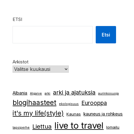
ETSI
Etsi
Arkistot
arki ja ajatuksia
Albania
Algarve
arki
aurinkosuoja
blogihaasteet
Eurooppa
ekologisuus
it's my life(style)
kauneus ja rohkeus
Kaunas
live to travel
Liettua
lomailu
lapsiperhe