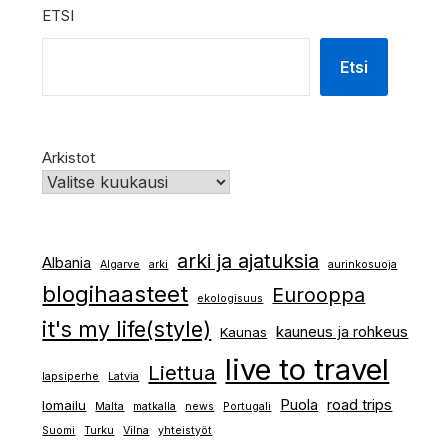
ETSI
Etsi
Arkistot
arki ja ajatuksia
Albania
Algarve
arki
aurinkosuoja
blogihaasteet
Eurooppa
ekologisuus
it's my life(style)
kauneus ja rohkeus
Kaunas
live to travel
Liettua
lapsiperhe
Latvia
Puola
road trips
lomailu
Malta
matkalla
news
Portugali
Suomi
Turku
Vilna
yhteistyöt