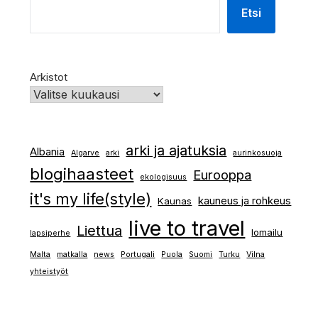
Etsi
Arkistot
arki ja ajatuksia
Albania
Algarve
arki
aurinkosuoja
blogihaasteet
Eurooppa
ekologisuus
it's my life(style)
kauneus ja rohkeus
Kaunas
live to travel
Liettua
lomailu
lapsiperhe
Malta
matkalla
news
Portugali
Puola
Suomi
Turku
Vilna
yhteistyöt