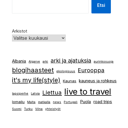
Etsi
Arkistot
arki ja ajatuksia
Albania
Algarve
arki
aurinkosuoja
blogihaasteet
Eurooppa
ekologisuus
it's my life(style)
kauneus ja rohkeus
Kaunas
live to travel
Liettua
lapsiperhe
Latvia
Puola
road trips
lomailu
Malta
matkalla
news
Portugali
Suomi
Turku
Vilna
yhteistyöt