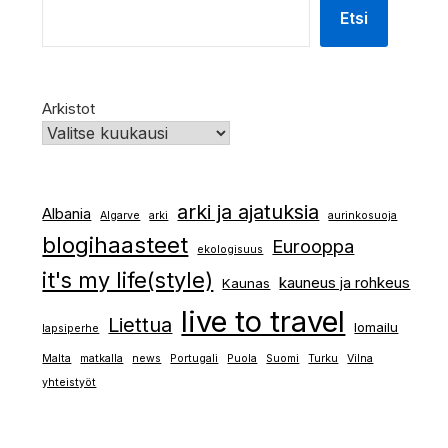
Etsi
Arkistot
arki ja ajatuksia
Albania
Algarve
arki
aurinkosuoja
blogihaasteet
Eurooppa
ekologisuus
it's my life(style)
kauneus ja rohkeus
Kaunas
live to travel
Liettua
lomailu
lapsiperhe
Malta
matkalla
news
Portugali
Puola
Suomi
Turku
Vilna
yhteistyöt