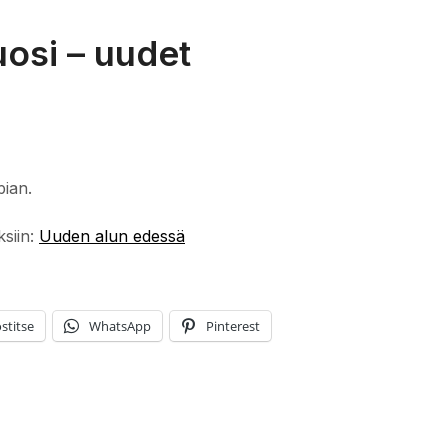
uosi – uudet
pian.
ksiin:
Uuden alun edessä
stitse
WhatsApp
Pinterest