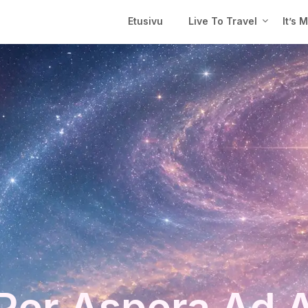
Etusivu
Live To Travel
It’s 
Per Aspera Ad 