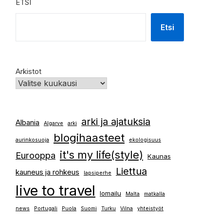
ETSI
Etsi
Arkistot
arki ja ajatuksia
Albania
Algarve
arki
blogihaasteet
aurinkosuoja
ekologisuus
it's my life(style)
Eurooppa
Kaunas
Liettua
kauneus ja rohkeus
lapsiperhe
live to travel
lomailu
Malta
matkalla
news
Portugali
Puola
Suomi
Turku
Vilna
yhteistyöt