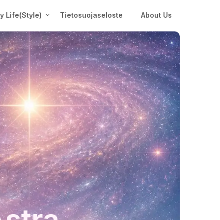
My Life(Style)
Tietosuojaseloste
About Us
Astra