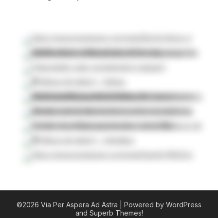
©2026 Via Per Aspera Ad Astra
| Powered by WordPress
and
Superb Themes!