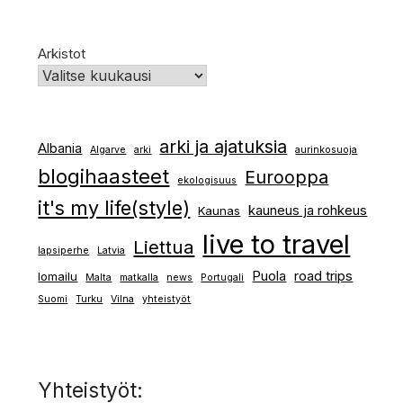
Arkistot
arki ja ajatuksia
Albania
Algarve
arki
aurinkosuoja
blogihaasteet
Eurooppa
ekologisuus
it's my life(style)
kauneus ja rohkeus
Kaunas
live to travel
Liettua
lapsiperhe
Latvia
Puola
road trips
lomailu
Malta
matkalla
news
Portugali
Suomi
Turku
Vilna
yhteistyöt
Yhteistyöt: