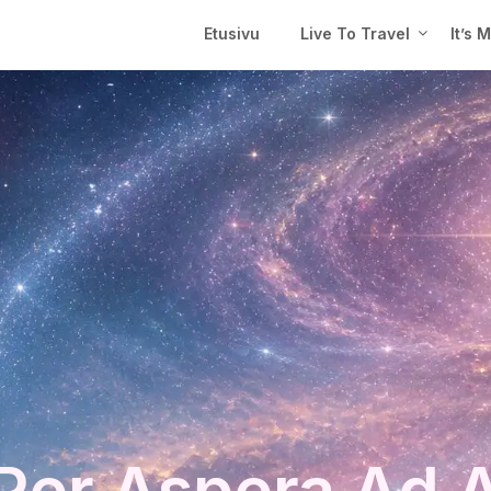
Etusivu
Live To Travel
It’s 
Per Aspera Ad 