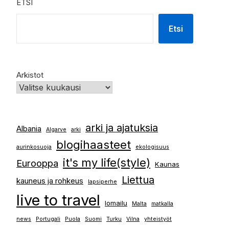
ETSI
Etsi
Arkistot
arki ja ajatuksia
Albania
Algarve
arki
blogihaasteet
aurinkosuoja
ekologisuus
it's my life(style)
Eurooppa
Kaunas
Liettua
kauneus ja rohkeus
lapsiperhe
live to travel
lomailu
Malta
matkalla
news
Portugali
Puola
Suomi
Turku
Vilna
yhteistyöt