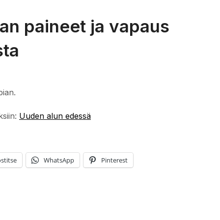
an paineet ja vapaus
sta
pian.
ksiin:
Uuden alun edessä
stitse
WhatsApp
Pinterest