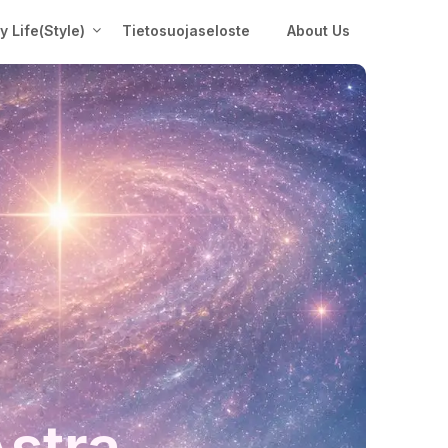
My Life(Style)
Tietosuojaseloste
About Us
Astra