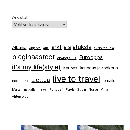
Arkistot
arki ja ajatuksia
Albania
Algarve
arki
aurinkosuoja
blogihaasteet
Eurooppa
ekologisuus
it's my life(style)
kauneus ja rohkeus
Kaunas
live to travel
Liettua
lomailu
lapsiperhe
Malta
matkalla
news
Portugali
Puola
Suomi
Turku
Vilna
yhteistyöt