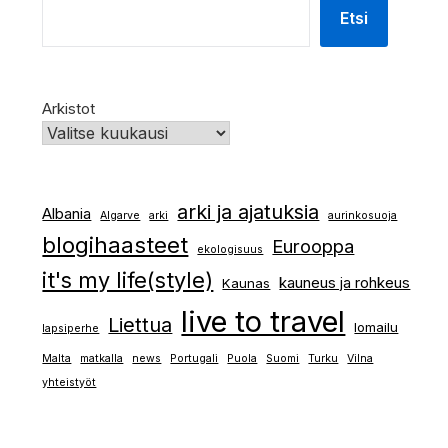
Etsi
Arkistot
arki ja ajatuksia
Albania
Algarve
arki
aurinkosuoja
blogihaasteet
Eurooppa
ekologisuus
it's my life(style)
kauneus ja rohkeus
Kaunas
live to travel
Liettua
lomailu
lapsiperhe
Malta
matkalla
news
Portugali
Puola
Suomi
Turku
Vilna
yhteistyöt