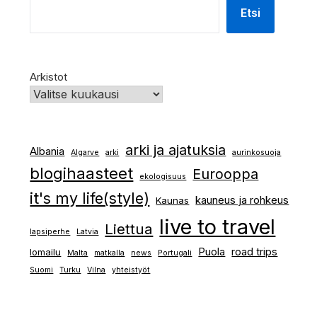
Etsi
Arkistot
arki ja ajatuksia
Albania
Algarve
arki
aurinkosuoja
blogihaasteet
Eurooppa
ekologisuus
it's my life(style)
kauneus ja rohkeus
Kaunas
live to travel
Liettua
lapsiperhe
Latvia
Puola
road trips
lomailu
Malta
matkalla
news
Portugali
Suomi
Turku
Vilna
yhteistyöt