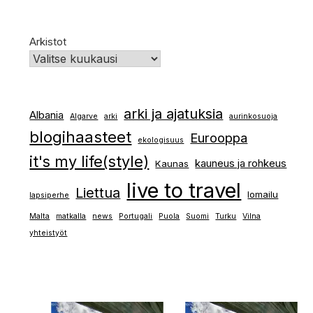
Arkistot
arki ja ajatuksia
Albania
Algarve
arki
aurinkosuoja
blogihaasteet
Eurooppa
ekologisuus
it's my life(style)
kauneus ja rohkeus
Kaunas
live to travel
Liettua
lomailu
lapsiperhe
Malta
matkalla
news
Portugali
Puola
Suomi
Turku
Vilna
yhteistyöt