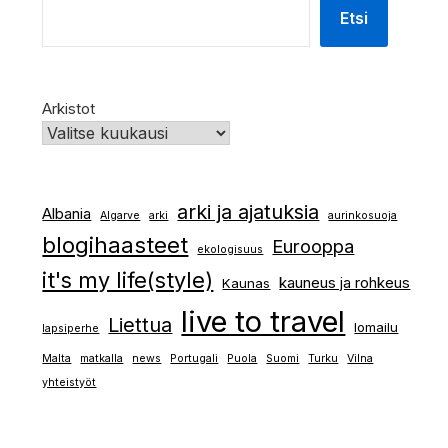
Etsi
Arkistot
arki ja ajatuksia
Albania
Algarve
arki
aurinkosuoja
blogihaasteet
Eurooppa
ekologisuus
it's my life(style)
kauneus ja rohkeus
Kaunas
live to travel
Liettua
lomailu
lapsiperhe
Malta
matkalla
news
Portugali
Puola
Suomi
Turku
Vilna
yhteistyöt