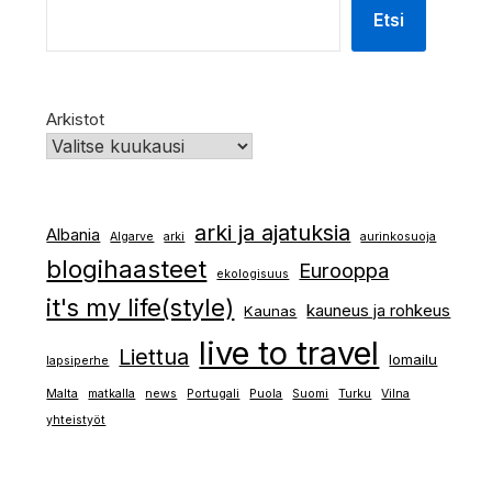
Etsi
Arkistot
arki ja ajatuksia
Albania
Algarve
arki
aurinkosuoja
blogihaasteet
Eurooppa
ekologisuus
it's my life(style)
kauneus ja rohkeus
Kaunas
live to travel
Liettua
lomailu
lapsiperhe
Malta
matkalla
news
Portugali
Puola
Suomi
Turku
Vilna
yhteistyöt