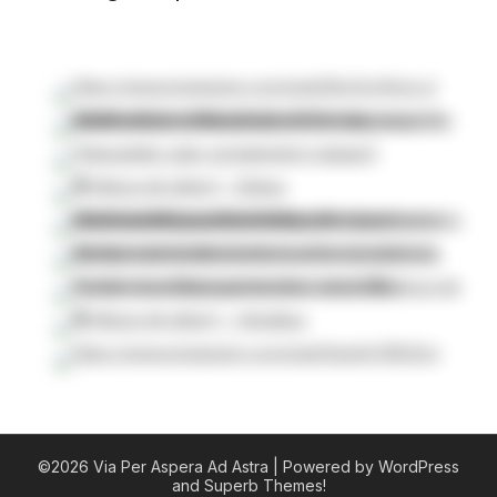
©2026 Via Per Aspera Ad Astra
| Powered by WordPress
and
Superb Themes!