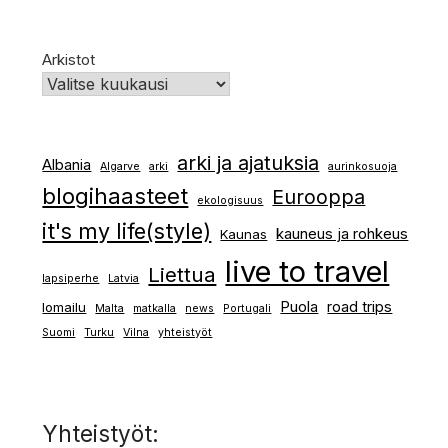
Arkistot
arki ja ajatuksia
Albania
Algarve
arki
aurinkosuoja
blogihaasteet
Eurooppa
ekologisuus
it's my life(style)
kauneus ja rohkeus
Kaunas
live to travel
Liettua
lapsiperhe
Latvia
Puola
road trips
lomailu
Malta
matkalla
news
Portugali
Suomi
Turku
Vilna
yhteistyöt
Yhteistyöt: