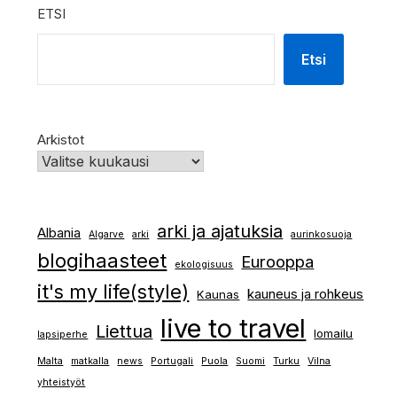
ETSI
Etsi
Arkistot
arki ja ajatuksia
Albania
Algarve
arki
aurinkosuoja
blogihaasteet
Eurooppa
ekologisuus
it's my life(style)
kauneus ja rohkeus
Kaunas
live to travel
Liettua
lomailu
lapsiperhe
Malta
matkalla
news
Portugali
Puola
Suomi
Turku
Vilna
yhteistyöt