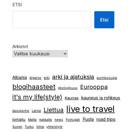
ETSI
Etsi
Arkistot
arki ja ajatuksia
Albania
Algarve
arki
aurinkosuoja
blogihaasteet
Eurooppa
ekologisuus
it's my life(style)
kauneus ja rohkeus
Kaunas
live to travel
Liettua
lapsiperhe
Latvia
Puola
road trips
lomailu
Malta
matkalla
news
Portugali
Suomi
Turku
Vilna
yhteistyöt