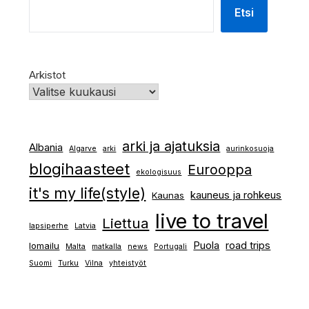
Etsi
Arkistot
arki ja ajatuksia
Albania
Algarve
arki
aurinkosuoja
blogihaasteet
Eurooppa
ekologisuus
it's my life(style)
kauneus ja rohkeus
Kaunas
live to travel
Liettua
lapsiperhe
Latvia
Puola
road trips
lomailu
Malta
matkalla
news
Portugali
Suomi
Turku
Vilna
yhteistyöt