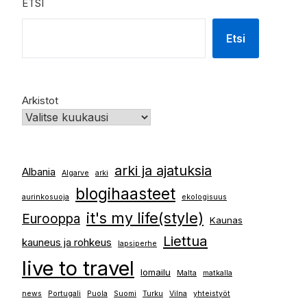
ETSI
Etsi
Arkistot
arki ja ajatuksia
Albania
Algarve
arki
blogihaasteet
aurinkosuoja
ekologisuus
it's my life(style)
Eurooppa
Kaunas
Liettua
kauneus ja rohkeus
lapsiperhe
live to travel
lomailu
Malta
matkalla
news
Portugali
Puola
Suomi
Turku
Vilna
yhteistyöt