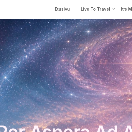
Etusivu
Live To Travel
It’s 
Per Aspera Ad 