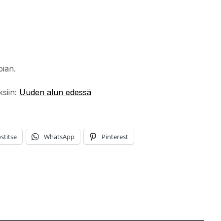
pian.
ksiin:
Uuden alun edessä
stitse
WhatsApp
Pinterest