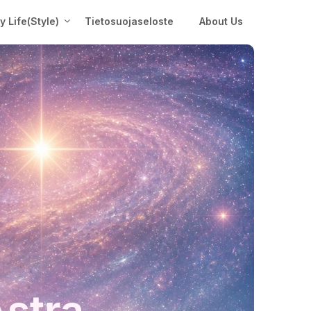
My Life(Style)
Tietosuojaseloste
About Us
Astra