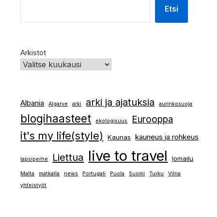
Etsi
Arkistot
arki ja ajatuksia
Albania
Algarve
arki
aurinkosuoja
blogihaasteet
Eurooppa
ekologisuus
it's my life(style)
kauneus ja rohkeus
Kaunas
live to travel
Liettua
lomailu
lapsiperhe
Malta
matkalla
news
Portugali
Puola
Suomi
Turku
Vilna
yhteistyöt