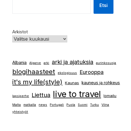
Etsi
Arkistot
arki ja ajatuksia
Albania
Algarve
arki
aurinkosuoja
blogihaasteet
Eurooppa
ekologisuus
it's my life(style)
kauneus ja rohkeus
Kaunas
live to travel
Liettua
lomailu
lapsiperhe
Malta
matkalla
news
Portugali
Puola
Suomi
Turku
Vilna
yhteistyöt