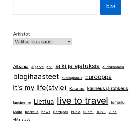
Etsi
Arkistot
arki ja ajatuksia
Albania
Algarve
arki
aurinkosuoja
blogihaasteet
Eurooppa
ekologisuus
it's my life(style)
kauneus ja rohkeus
Kaunas
live to travel
Liettua
lomailu
lapsiperhe
Malta
matkalla
news
Portugali
Puola
Suomi
Turku
Vilna
yhteistyöt