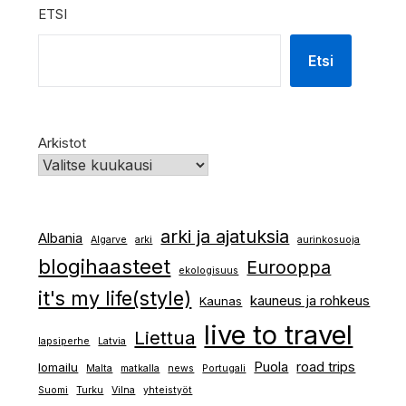
ETSI
Etsi
Arkistot
arki ja ajatuksia
Albania
Algarve
arki
aurinkosuoja
blogihaasteet
Eurooppa
ekologisuus
it's my life(style)
kauneus ja rohkeus
Kaunas
live to travel
Liettua
lapsiperhe
Latvia
Puola
road trips
lomailu
Malta
matkalla
news
Portugali
Suomi
Turku
Vilna
yhteistyöt