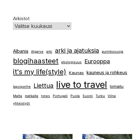
Arkistot
arki ja ajatuksia
Albania
Algarve
arki
aurinkosuoja
blogihaasteet
Eurooppa
ekologisuus
it's my life(style)
kauneus ja rohkeus
Kaunas
live to travel
Liettua
lomailu
lapsiperhe
Malta
matkalla
news
Portugali
Puola
Suomi
Turku
Vilna
yhteistyöt