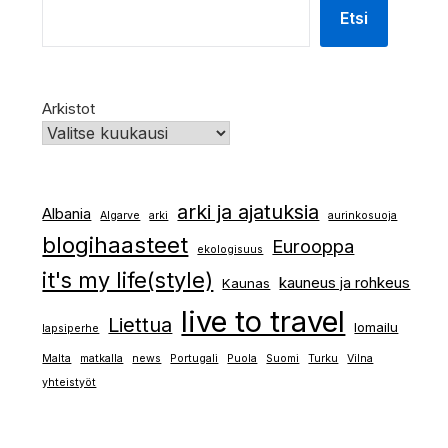
Etsi
Arkistot
arki ja ajatuksia
Albania
Algarve
arki
aurinkosuoja
blogihaasteet
Eurooppa
ekologisuus
it's my life(style)
kauneus ja rohkeus
Kaunas
live to travel
Liettua
lomailu
lapsiperhe
Malta
matkalla
news
Portugali
Puola
Suomi
Turku
Vilna
yhteistyöt