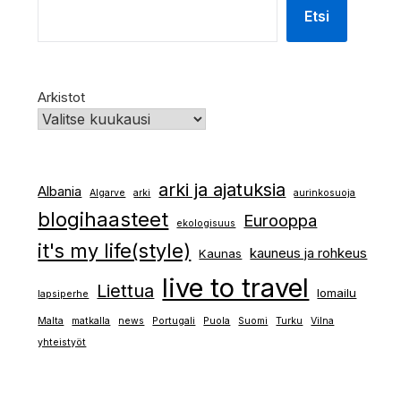
Etsi
Arkistot
arki ja ajatuksia
Albania
Algarve
arki
aurinkosuoja
blogihaasteet
Eurooppa
ekologisuus
it's my life(style)
kauneus ja rohkeus
Kaunas
live to travel
Liettua
lomailu
lapsiperhe
Malta
matkalla
news
Portugali
Puola
Suomi
Turku
Vilna
yhteistyöt