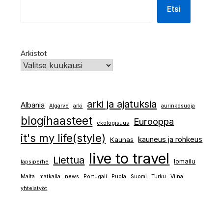
Etsi
Arkistot
arki ja ajatuksia
Albania
Algarve
arki
aurinkosuoja
blogihaasteet
Eurooppa
ekologisuus
it's my life(style)
kauneus ja rohkeus
Kaunas
live to travel
Liettua
lomailu
lapsiperhe
Malta
matkalla
news
Portugali
Puola
Suomi
Turku
Vilna
yhteistyöt