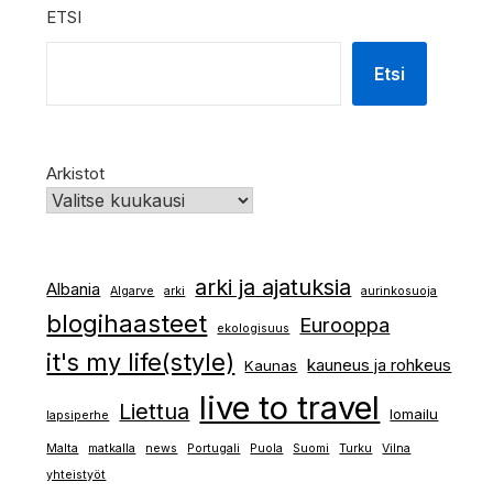
ETSI
Etsi
Arkistot
arki ja ajatuksia
Albania
Algarve
arki
aurinkosuoja
blogihaasteet
Eurooppa
ekologisuus
it's my life(style)
kauneus ja rohkeus
Kaunas
live to travel
Liettua
lomailu
lapsiperhe
Malta
matkalla
news
Portugali
Puola
Suomi
Turku
Vilna
yhteistyöt