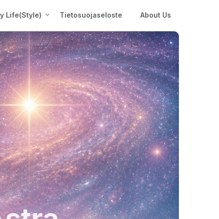
My Life(Style)
Tietosuojaseloste
About Us
Astra