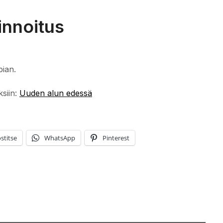
innoitus
pian.
ksiin:
Uuden alun edessä
stitse
WhatsApp
Pinterest