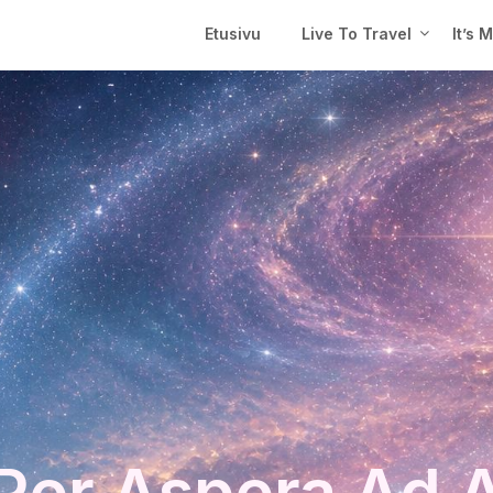
Etusivu
Live To Travel
It’s 
Per Aspera Ad 