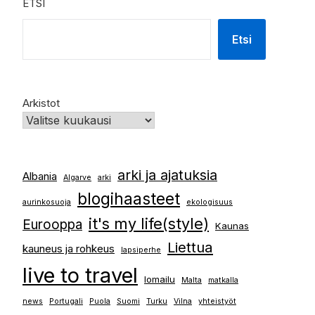
ETSI
Etsi
Arkistot
arki ja ajatuksia
Albania
Algarve
arki
blogihaasteet
aurinkosuoja
ekologisuus
it's my life(style)
Eurooppa
Kaunas
Liettua
kauneus ja rohkeus
lapsiperhe
live to travel
lomailu
Malta
matkalla
news
Portugali
Puola
Suomi
Turku
Vilna
yhteistyöt