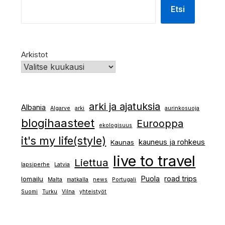
Etsi
Arkistot
arki ja ajatuksia
Albania
Algarve
arki
aurinkosuoja
blogihaasteet
Eurooppa
ekologisuus
it's my life(style)
kauneus ja rohkeus
Kaunas
live to travel
Liettua
lapsiperhe
Latvia
Puola
road trips
lomailu
Malta
matkalla
news
Portugali
Suomi
Turku
Vilna
yhteistyöt