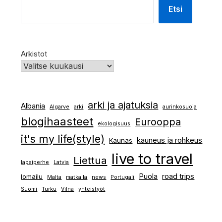
Etsi
Arkistot
arki ja ajatuksia
Albania
Algarve
arki
aurinkosuoja
blogihaasteet
Eurooppa
ekologisuus
it's my life(style)
kauneus ja rohkeus
Kaunas
live to travel
Liettua
lapsiperhe
Latvia
Puola
road trips
lomailu
Malta
matkalla
news
Portugali
Suomi
Turku
Vilna
yhteistyöt